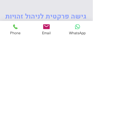
גישה פרקטית לניהול זהויות
והסכמות
Phone
Email
WhatsApp
כלים ותובנות שיסייעו לשפר שליטה
ולצמצם סיכוני מידע ותפעול.
בהירות לגבי דרישות
פרטיות ואבטחת מידע
הבנה מדויקת של מה נדרש מארגונים
היום - ומה מחייב תשומת לב מידית.