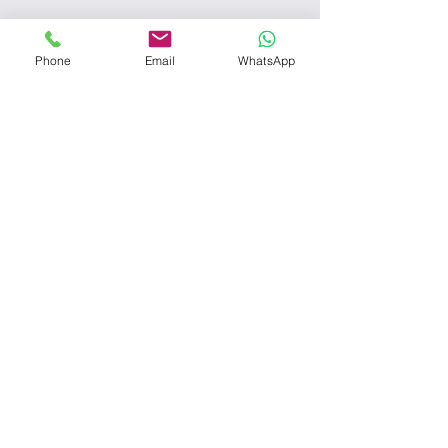
Phone
Email
WhatsApp
פרטים נוספים
מיקום:
MIXER | כתובת: אריק איינשטיין 3, הרצליה
שער: הרצליה HILLS | בניין B | קומה: 9