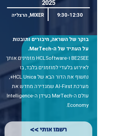
2025
9:30-12:30
MIXER, הרצליה
בוקר של השראה, חיבורים ותובנות
על העתיד של ה-MarTech.
BE2SEE ו-HCLSoftware מזמינים אותך
לאירוע בלעדי למוזמנים בלבד, בו
נחשוף את הדור הבא של HCL Unica+,
מערכת AI-First שמגדירה מחדש את
עולם ה-MarTech בעידן ה-Intelligence
Economy.
רשמו אותי >>